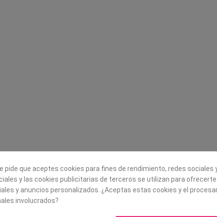
Legal
Sobre nosotros
Aviso legal
Historia
s
Condiciones generales de
Misión, visión y v
contratación
¿Quienes somos?
Envío
Trabaja con noso
Política de Cookies
e pide que aceptes cookies para fines de rendimiento, redes sociales y
Política de Privacidad
iales y las cookies publicitarias de terceros se utilizan para ofrecert
iales y anuncios personalizados. ¿Aceptas estas cookies y el proces
ales involucrados?