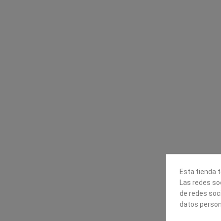
9,99 €
Contacta con nosotros
Información
Mapexbell S.L.
Profesionales
Preguntas frecuente
Calle Arrecife, 8
Tiendas
35010 Las Palmas de Gran
Envío
Canaria
Pago seguro
Polígono Industrial Las Torres
Esta tienda t
Contáctanos
Las redes soc
928240540
de redes soc
datos person