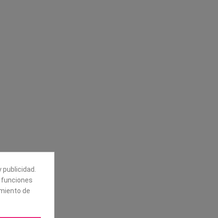
Síguenos
alores
Boletín
tros
 publicidad.
Puede darse de baja en cualquier
e funciones
momento. Para ello, vea nuestra
información de contacto en el aviso
amiento de
legal.