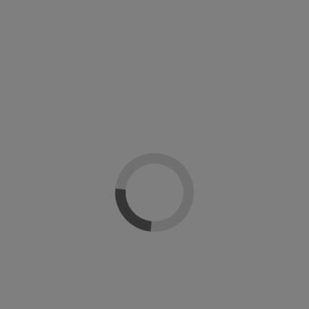
mipermanente
CND Foil Remover Wraps
CND Solar Oi
CND Creative Nail Design
CND Cre
l Design
21,52 €
26,90 €
€