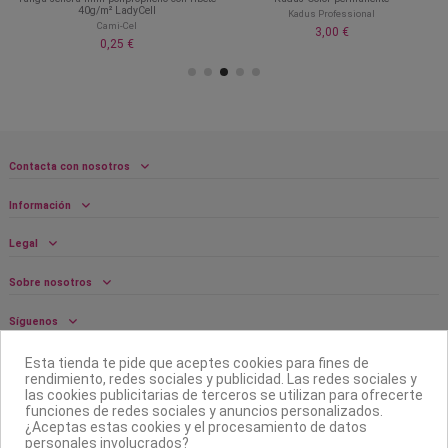
40g/m² LadyCell
Kadus Professional
Cami-Cel
3,00 €
0,25 €
Contacta con nosotros
Información
Legal
Sobre nosotros
Síguenos
Boletín
Esta tienda te pide que aceptes cookies para fines de
rendimiento, redes sociales y publicidad. Las redes sociales y
las cookies publicitarias de terceros se utilizan para ofrecerte
funciones de redes sociales y anuncios personalizados.
¿Aceptas estas cookies y el procesamiento de datos
personales involucrados?