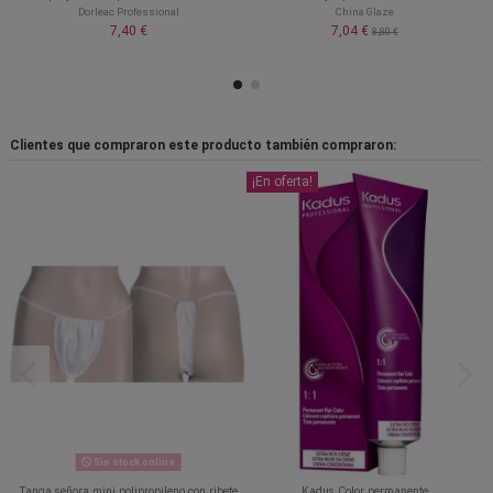
Dorleac Professional
China Glaze
7,40 €
7,04 €
8,80 €
Clientes que compraron este producto también compraron:
¡En oferta!
Sin stock online
Tanga señora mini polipropileno con ribete
Kadus Color permanente