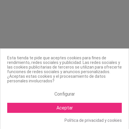
Contacta con nosotros
Información
Legal
Sobre nosotros
Esta tienda te pide que aceptes cookies para fines de
Síguenos
rendimiento, redes sociales y publicidad. Las redes sociales y
las cookies publicitarias de terceros se utilizan para ofrecerte
Boletín
funciones de redes sociales y anuncios personalizados.
¿Aceptas estas cookies y el procesamiento de datos
personales involucrados?
Configurar
Aceptar
Política de privacidad y cookies
Copyright ©
2026 Mapexbell S.L. Todos los derechos reservados.