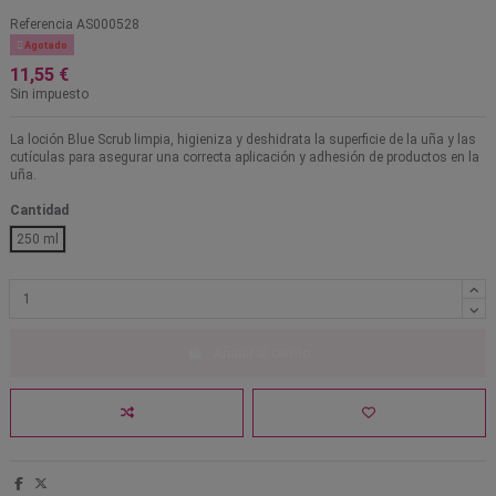
Referencia
AS000528

Agotado
11,55 €
Sin impuesto
La loción Blue Scrub limpia, higieniza y deshidrata la superficie de la uña y las
cutículas para asegurar una correcta aplicación y adhesión de productos en la
uña.
Cantidad
250 ml
Añadir al carrito