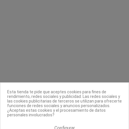
40g/m² LadyCell
Wet n Wild
Cami-Cel
1,50 €
2,99 €
0,25 €
Contacta con nosotros
Información
Legal
Sobre nosotros
Esta tienda te pide que aceptes cookies para fines de
Síguenos
rendimiento, redes sociales y publicidad. Las redes sociales y
las cookies publicitarias de terceros se utilizan para ofrecerte
Boletín
funciones de redes sociales y anuncios personalizados.
¿Aceptas estas cookies y el procesamiento de datos
personales involucrados?
Configurar