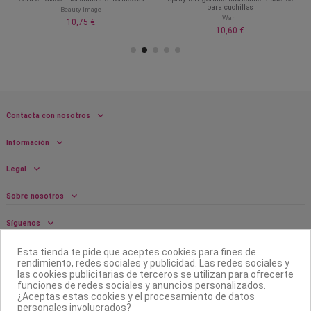
para cuchillas
Beauty Image
Wahl
10,75 €
10,60 €
Contacta con nosotros
Información
Legal
Sobre nosotros
Síguenos
Boletín
Esta tienda te pide que aceptes cookies para fines de
rendimiento, redes sociales y publicidad. Las redes sociales y
las cookies publicitarias de terceros se utilizan para ofrecerte
funciones de redes sociales y anuncios personalizados.
¿Aceptas estas cookies y el procesamiento de datos
personales involucrados?