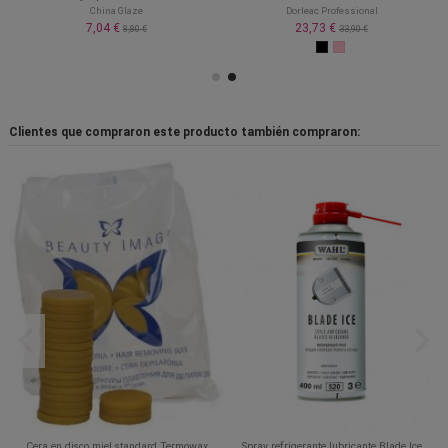
China Glaze
Dorleac Professional
7,04 €
23,73 €
8,80 €
33,90 €
Clientes que compraron este producto también compraron:
Cera en disco miel standard Termowax
Spray refrigerante lubricante Blade Ice