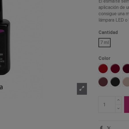
El esmalte sem
aplicación de u
consigue una ma
lámpara LED o U
Cantidad
7 ml
Color
01 Rojo
02 Cer
14 Marsala
17 Neg