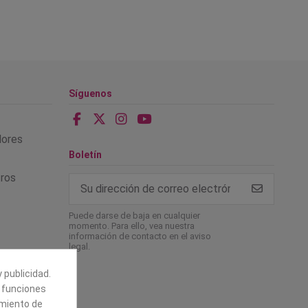
Síguenos
alores
Boletín
tros
Puede darse de baja en cualquier
momento. Para ello, vea nuestra
información de contacto en el aviso
legal.
 publicidad.
e funciones
amiento de