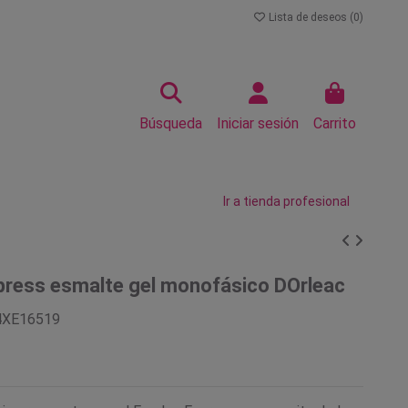
Lista de deseos (
0
)
Búsqueda
Iniciar sesión
Carrito
Ir a tienda profesional
press esmalte gel monofásico DOrleac
4XE16519