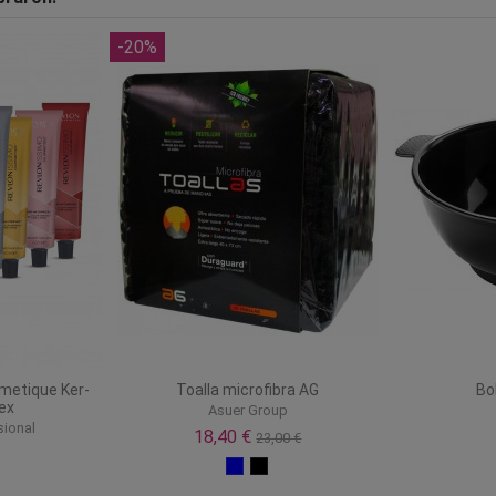
-20%
metique Ker-
Toalla microfibra AG
Bo
ex
Asuer Group
sional
18,40 €
23,00 €