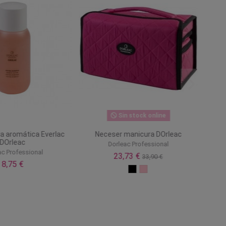
Sin stock online
a aromática Everlac
Neceser manicura DOrleac
DOrleac
Dorleac Professional
ac Professional
23,73 €
33,90 €
8,75 €