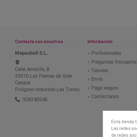
Contacta con nosotros
Información
Mapexbell S.L.
Profesionales
Preguntas frecuente
Calle Arrecife, 8
Tiendas
35010 Las Palmas de Gran
Envío
Canaria
Pago seguro
Polígono Industrial Las Torres
Contáctanos
928240540
Esta tienda t
Las redes soc
de redes soc