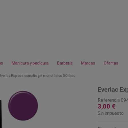
as
Manicura y pedicura
Barbería
Marcas
Ofertas
Everlac Express esmalte gel monofásico DOrleac
Everlac Ex
Referencia
09
3,00 €
Sin impuesto