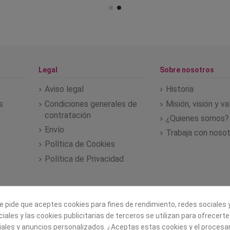
Legal
Sobre nosotros
Aviso legal
Historia
s
Condiciones generales de
Misión, visión y v
contratación
¿Quienes somos?
Envío
Trabaja con noso
Política de Cookies
Política de Privacidad
e pide que aceptes cookies para fines de rendimiento, redes sociales y
iales y las cookies publicitarias de terceros se utilizan para ofrecert
iales y anuncios personalizados. ¿Aceptas estas cookies y el proces