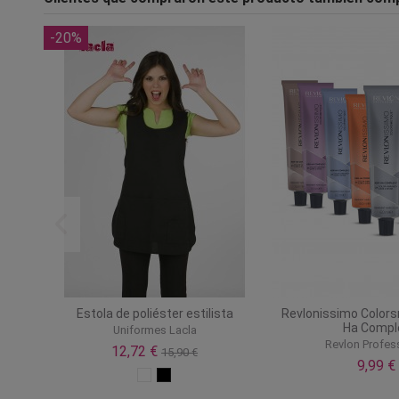
-20%
y n8
Estola de poliéster estilista
Revlonissimo Colors
Ha Compl
Uniformes Lacla
Revlon Profes
12,72 €
15,90 €
9,99 €