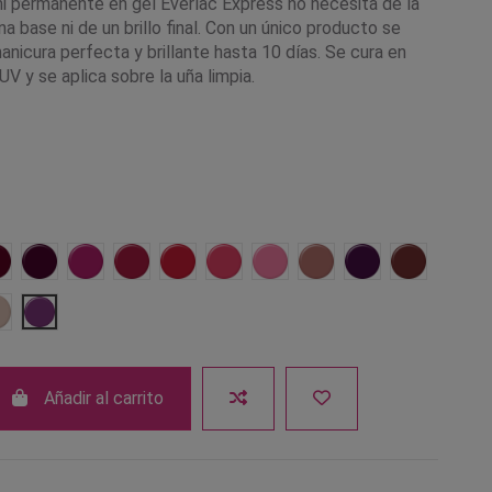
i permanente en gel Everlac Express no necesita de la
na base ni de un brillo final. Con un único producto se
nicura perfecta y brillante hasta 10 días. Se cura en
V y se aplica sobre la uña limpia.
eza
03 Burdeos
04 Rubí
05 Fucsia
06 Frambuesa
07 Rojo anaranjado
08 Coral perlado
09 Rosa nude
10 Beige nude
11 Vino
12 Chocol
ro
18 Crema perlado
19 Violeta
Añadir al carrito