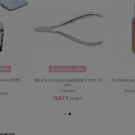
nline
Sin stock online
Brevis M005
Alicate cutícula inoxidable 5 mm 10
Acetona pur
cm
3 Claveles
Dorle
,97 €
16,67 €
23,82 €
praron: