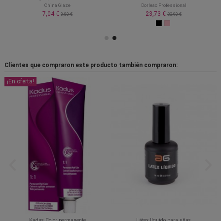
China Glaze
Dorleac Professional
7,04 €
23,73 €
8,80 €
33,90 €
Clientes que compraron este producto también compraron:
¡En oferta!
Kadus Color permanente
Látex líquido para uñas