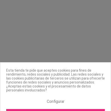
Lámpara de uñas LED CND
CND Creative Nail Design
200,00 €
250,00 €
Contacta con nosotros
Información
Legal
Esta tienda te pide que aceptes cookies para fines de
rendimiento, redes sociales y publicidad. Las redes sociales y
Sobre nosotros
las cookies publicitarias de terceros se utilizan para ofrecerte
funciones de redes sociales y anuncios personalizados.
Síguenos
¿Aceptas estas cookies y el procesamiento de datos
personales involucrados?
Boletín
Configurar