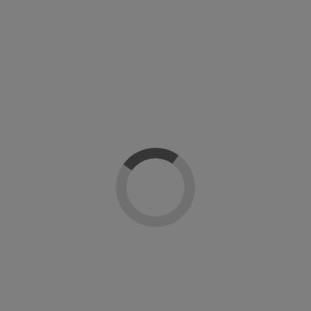
CND Shellac UV Top Coat brillo original
CND Shellac UV Top Coat Duraforce
CND Creative Nail Design
CND Creative Nail Design
49,90 €
28,90 €
-20%
CND Shellac UV Top Coat Xpress5
Shellac Base Coat Wear Extender CND
CND Creative Nail Design
CND Creative Nail Design
43,04 €
49,90 €
53,80 €