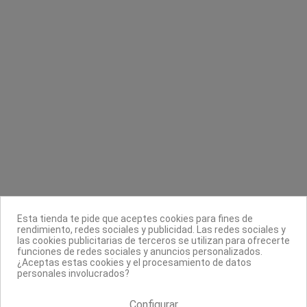
para cuchillas
CND Creative Nail Design
Wahl
38,90 €
10,60 €
Contacta con nosotros
Información
Legal
Sobre nosotros
Esta tienda te pide que aceptes cookies para fines de
Síguenos
rendimiento, redes sociales y publicidad. Las redes sociales y
las cookies publicitarias de terceros se utilizan para ofrecerte
Boletín
funciones de redes sociales y anuncios personalizados.
¿Aceptas estas cookies y el procesamiento de datos
personales involucrados?
Configurar