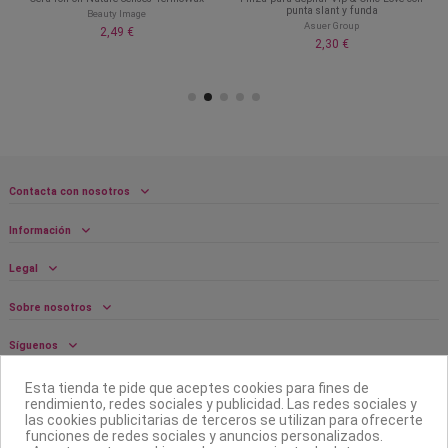
punta slant y funda
Beauty Image
Asuer Group
2,49 €
2,30 €
Contacta con nosotros
Información
Legal
Sobre nosotros
Síguenos
Boletín
Esta tienda te pide que aceptes cookies para fines de
rendimiento, redes sociales y publicidad. Las redes sociales y
las cookies publicitarias de terceros se utilizan para ofrecerte
funciones de redes sociales y anuncios personalizados.