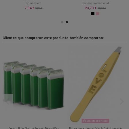
China Glaze
Dorleac Professional
7,04 €
23,73 €
8,80 €
33,90 €
Clientes que compraron este producto también compraron:
Sin stock online
Cera roll on Nature Senses TermoWax
Pinza para depilar Vip & Chic Love con