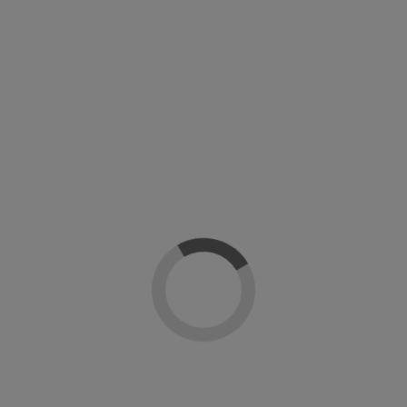
-20%
Shellac CND
Top coat UV Pearl Shellac perlado
Shellac Bas
CND
l Design
CND Creative Nail Design
CND Cre
€
21,52 €
26,90 €