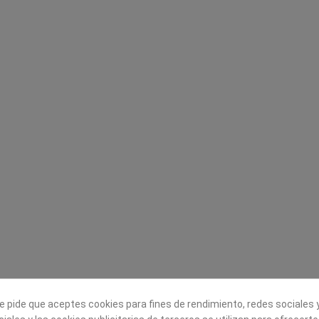
Legal
Sobre nosotros
Aviso legal
Historia
s
Condiciones generales de
Misión, visión y v
contratación
¿Quienes somos?
Envío
Trabaja con noso
Política de Cookies
e pide que aceptes cookies para fines de rendimiento, redes sociales y
Política de Privacidad