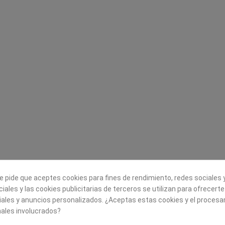
Legal
Sobre nosotros
Aviso legal
Historia
s
Condiciones generales de
Misión, visión y v
contratación
¿Quienes somos?
Envío
Trabaja con noso
Política de Cookies
Política de Privacidad
e pide que aceptes cookies para fines de rendimiento, redes sociales y
iales y las cookies publicitarias de terceros se utilizan para ofrecert
iales y anuncios personalizados. ¿Aceptas estas cookies y el proces
ales involucrados?