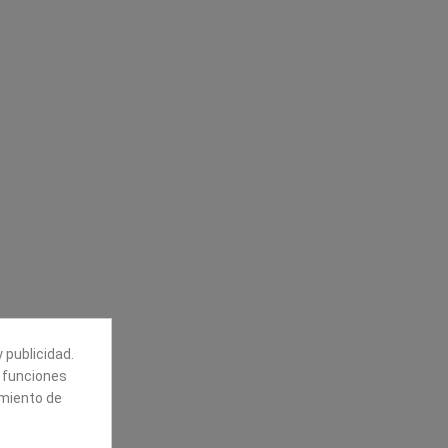
Síguenos
alores
Boletín
tros
Puede darse de baja en cualquier
momento. Para ello, vea nuestra
información de contacto en el aviso
legal.
 publicidad.
e funciones
amiento de