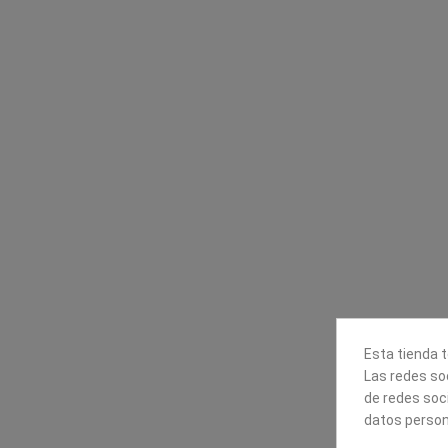
Contacta con nosotros
Información
Mapexbell S.L.
Profesionales
Preguntas frecuente
Calle Arrecife, 8
Tiendas
35010 Las Palmas de Gran
Envío
Canaria
Pago seguro
Polígono Industrial Las Torres
Contáctanos
928240540
Esta tienda t
Las redes soc
de redes soc
datos person