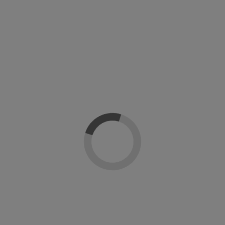
praron:
-20%