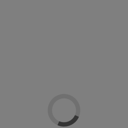
Masglo Evolution
praron: