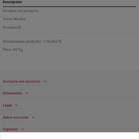
Descripción
Detalles del producto
Sobre Weelko
Reseñas
(0)
Dimensiones producto: 110x45x75
Peso: 50 Kg
Contacta con nosotros
Información
Legal
Sobre nosotros
Síguenos