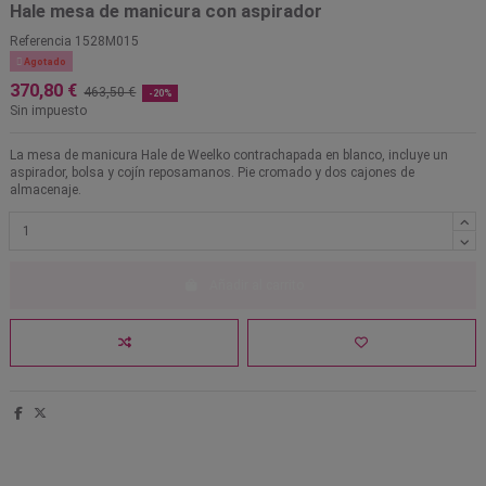
Hale mesa de manicura con aspirador
Referencia
1528M015

Agotado
370,80 €
463,50 €
-20%
Sin impuesto
La mesa de manicura Hale de Weelko contrachapada en blanco, incluye un
aspirador, bolsa y cojín reposamanos. Pie cromado y dos cajones de
almacenaje.
Añadir al carrito