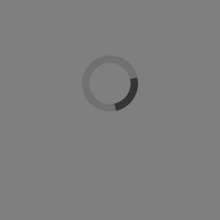
Añadir al carrito
Descripción
Detalles del producto
Reseñas
(0)
Gel polish supreme de Naj-lo profesional. Un esmalte en gel ultrabrillante y
duradero. Gama de colores ultrapigmentados y cubrientes desde la primera
mano. Se retira facilmente en 10 min y polimeriza en lámpara UV en 2 min y en
Led en 30 seg.
Modo de empleo: