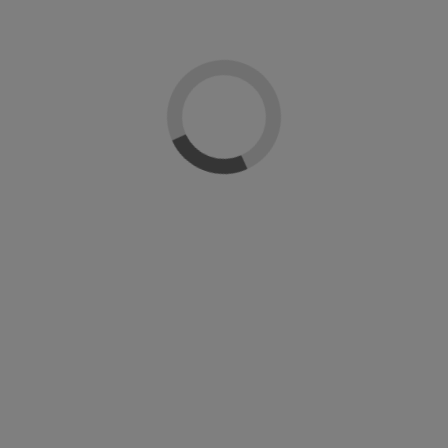
Añadir al carrito
Descripción
Detalles del producto
Reseñas
(0)
Gel polish supreme de Naj-lo profesional. Un esmalte en gel ultrabrillante y
duradero. Gama de colores ultrapigmentados y cubrientes desde la primera
mano. Se retira facilmente en 10 min y polimeriza en lámpara UV en 2 min y en
Led en 30 seg.
Modo de empleo: