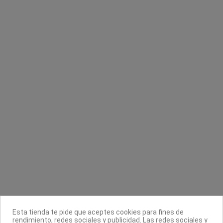
Sin stock online
Magic Remover de
Tips cuadrados reutilizables molde dual
system
Elixir
Pollié
9,80 €
4,75 €
Contacta con nosotros
Información
Legal
Sobre nosotros
Esta tienda te pide que aceptes cookies para fines de
Síguenos
rendimiento, redes sociales y publicidad. Las redes sociales y