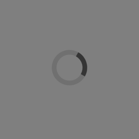
Añadir al carrito
Descripción
Detalles del producto
Reseñas
(0)
Gel polish supreme de Naj-lo profesional. Un esmalte en gel ultrabrillante y
duradero. Gama de colores ultrapigmentados y cubrientes desde la primera
mano. Se retira facilmente en 10 min y polimeriza en lámpara UV en 2 min y en
Led en 30 seg.
Modo de empleo: