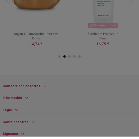
Sin stock online
Argan Oil mascarilla intensiva
Exfoliante Pedi Scrub
Kativa
Gena
14,74 €
16,75 €
Contacta con nosotros
Información
Legal
Sobre nosotros
Síguenos