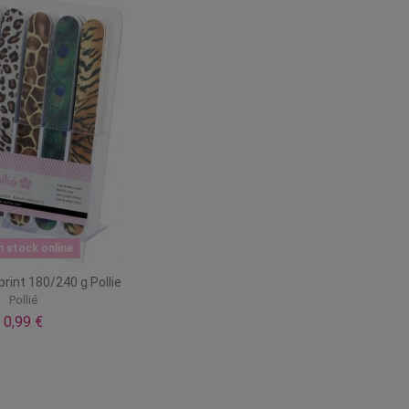
n stock online
rint 180/240 g Pollie
Pollié
0,99 €