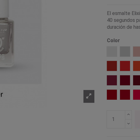
El esmalte Elix
40 segundos pa
duración de has
Color
003 White
005 Wh
023 Cute
024 Su
088 Claret
089 Ty
147 Crimson
148 Ch