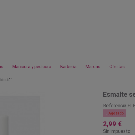
as
Manicura y pedicura
Barbería
Marcas
Ofertas
ido 40"
Esmalte se
Referencia
EL

Agotado
2,99 €
Sin impuesto