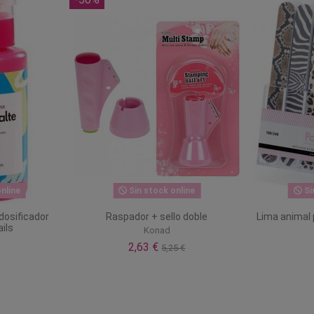
nline
Sin stock online
Si
dosificador
Raspador + sello doble
Lima animal p
ils
Konad
2,63 €
5,25 €