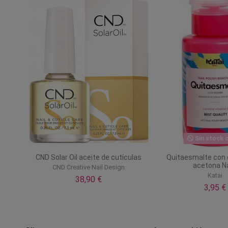
Sin stock o
CND Solar Oil aceite de cutículas
Quitaesmalte con 
acetona Na
CND Creative Nail Design
Katai
38,90 €
3,95 €