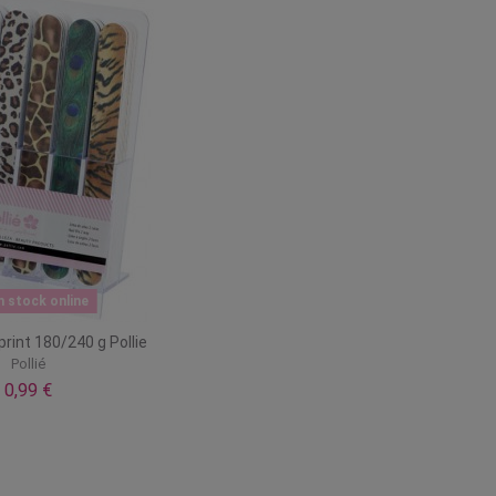
n stock online
rint 180/240 g Pollie
Pollié
0,99 €