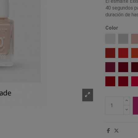
El esmalte Elix
40 segundos pa
duración de has
Color
003 White
005 Wh
023 Cute
024 Su
088 Claret
089 Ty
147 Crimson
148 Ch