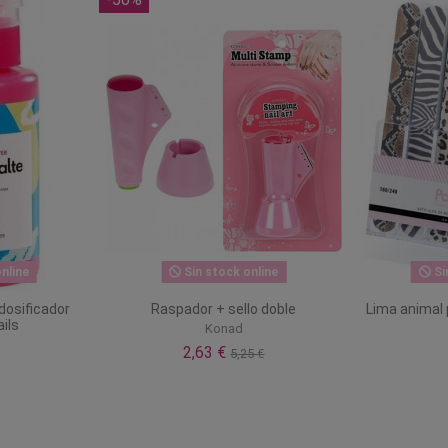
nline
Sin stock online
Si
dosificador
Raspador + sello doble
Lima animal p
ils
Konad
2,63 €
5,25 €