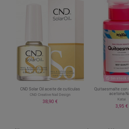
Sin stock o
CND Solar Oil aceite de cutículas
Quitaesmalte con 
acetona Na
CND Creative Nail Design
Katai
38,90 €
3,95 €