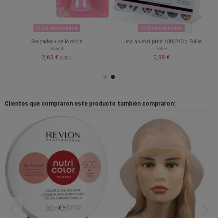
Sin stock online
Sin stock online
Raspador + sello doble
Lima animal print 180/240 g Pollie
Konad
Pollié
2,63 €
0,99 €
5,25 €
Clientes que compraron este producto también compraron: