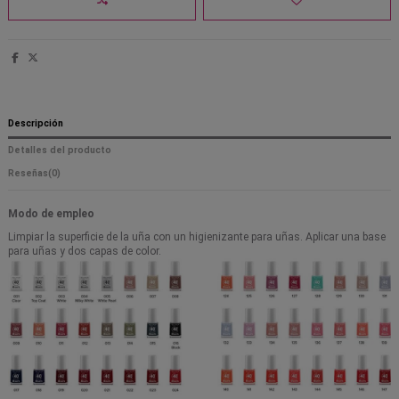
Descripción
Detalles del producto
Reseñas
(0)
Modo de empleo
Limpiar la superficie de la uña con un higienizante para uñas. Aplicar una base
para uñas y dos capas de color.