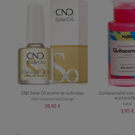
Sin stock o
CND Solar Oil aceite de cutículas
Quitaesmalte con 
acetona Na
CND Creative Nail Design
Katai
38,90 €
3,95 €