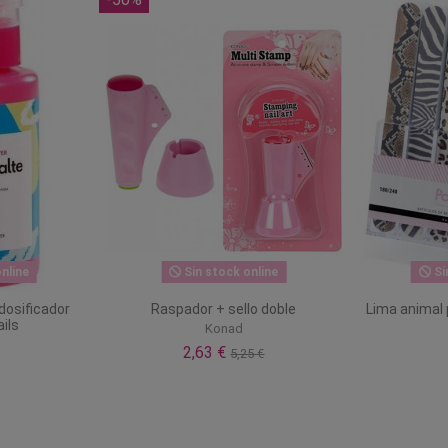
nline
Sin stock online
Si
dosificador
Raspador + sello doble
Lima animal p
ils
Konad
2,63 €
5,25 €