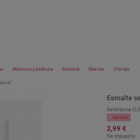
as
Manicura y pedicura
Barbería
Marcas
Ofertas
ido 40"
Esmalte se
Referencia
EL

Agotado
2,99 €
Sin impuesto