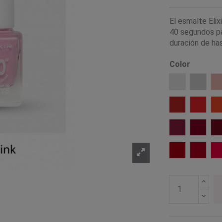
El esmalte Elix
40 segundos pa
duración de has
Color
003 White
005 Wh
023 Cute
024 Su
088 Claret
089 Ty
147 Crimson
148 Ch