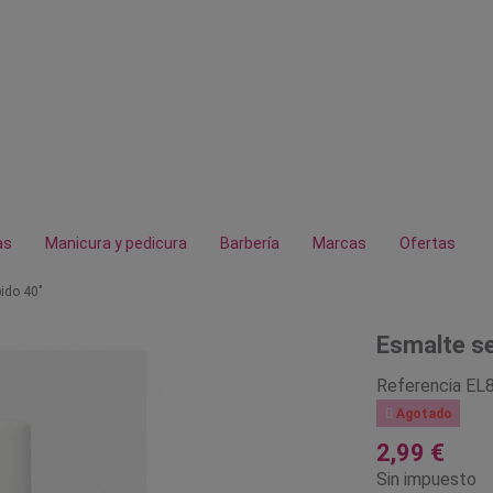
as
Manicura y pedicura
Barbería
Marcas
Ofertas
ido 40"
Esmalte se
Referencia
EL

Agotado
2,99 €
Sin impuesto