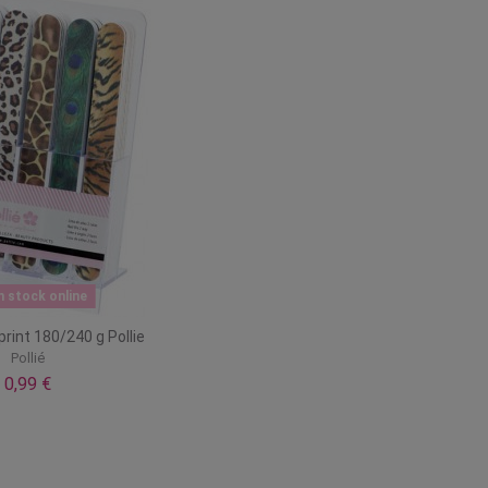
n stock online
rint 180/240 g Pollie
Pollié
0,99 €