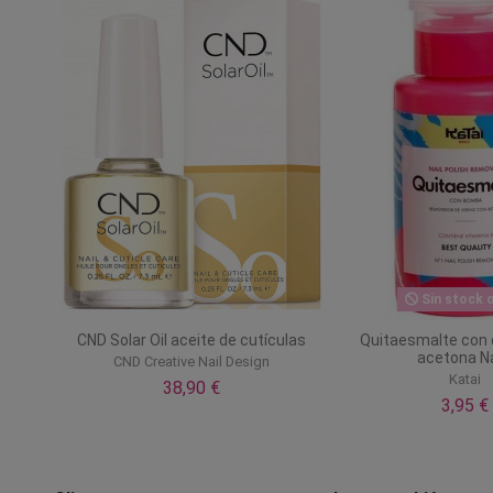
Sin stock o
CND Solar Oil aceite de cutículas
Quitaesmalte con 
acetona Na
CND Creative Nail Design
Katai
38,90 €
3,95 €