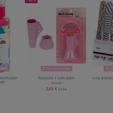
nline
Sin stock online
Si
dosificador
Raspador + sello doble
Lima animal p
ils
Konad
2,63 €
5,25 €