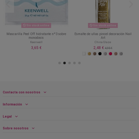
Sin stock online
Sin stock online
Mascarilla Peel Off hidratante nº3 sobre
Esmalte de uñas pincel decoración Nail
monodosis
Art
Keenwell
China Glaze
3,65 €
2,48 €
4,95 €
Contacta con nosotros
Información
Legal
Sobre nosotros