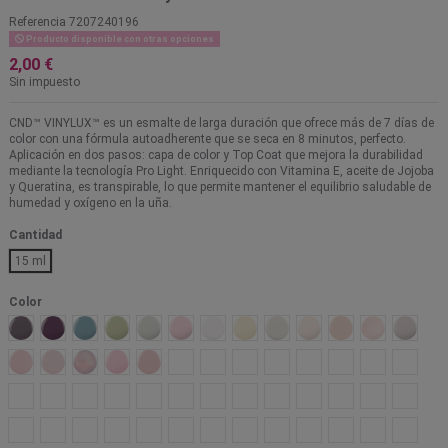
Referencia
7207240196
Producto disponible con otras opciones
2,00 €
Sin impuesto
CND™ VINYLUX™ es un esmalte de larga duración que ofrece más de 7 días de
color con una fórmula autoadherente que se seca en 8 minutos, perfecto.
Aplicación en dos pasos: capa de color y Top Coat que mejora la durabilidad
mediante la tecnología Pro Light. Enriquecido con Vitamina E, aceite de Jojoba
y Queratina, es transpirable, lo que permite mantener el equilibrio saludable de
humedad y oxígeno en la uña.
Cantidad
15 ml
Color
429 Above My Pay Gray-ed
430 Mulberry Tart
432 Frosted Seaglass
433 Gilded Sage
434 All Frothed Up
435 Backyard Nuptials
108 Cream Puff
392 White Button Down
151 Studio White
319 Bouquet
195 Naked naivete
297 Satin slip
371 Mov
132 Negligee
142 Romantique
103 Beau
295 Aurora
268 Unlocked
267 Uncovered
269 Unmasked
347 Soft peony
373 Rule breaker
321 Forever yours
215 Pink Pursuit
280 Vagabon
374 Smi
308 Exquisite
389 Glitter Sneakers
395 Among the marigolds
406 Limoncello
387 Candlelight
401 Linen luxury
384 Wrapped in Linen
284 Brimstone
346 Flowerbed folly
408 Willow talk
404 Terracotta dre
370 Self lover
391 Silk
185 Field Fox
260 Radiant chill
273 Candied
214 Be demure
182 Blush Teddy
150 Strawberry Smoothie
206 Mauve Maverick
135 Cake Pop
116 Gotcha
313 Holographic
129 Married To Th
386 Wooded B
377 Roo