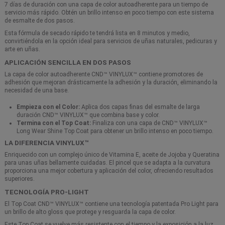
7 días de duración con una capa de color autoadherente para un tiempo de
servicio más rápido. Obtén un brillo intenso en poco tiempo con este sistema
de esmalte de dos pasos.
Esta fórmula de secado rápido te tendrá lista en 8 minutos y medio,
convirtiéndola en la opción ideal para servicios de uñas naturales, pedicuras y
arte en uñas.
APLICACIÓN SENCILLA EN DOS PASOS
La capa de color autoadherente CND™ VINYLUX™ contiene promotores de
adhesión que mejoran drásticamente la adhesión y la duración, eliminando la
necesidad de una base.
Empieza con el Color:
Aplica dos capas finas del esmalte de larga
duración CND™ VINYLUX™ que combina base y color.
Termina con el Top Coat:
Finaliza con una capa de CND™ VINYLUX™
Long Wear Shine Top Coat para obtener un brillo intenso en poco tiempo.
LA DIFERENCIA VINYLUX™
Enriquecido con un complejo único de Vitamina E, aceite de Jojoba y Queratina
para unas uñas bellamente cuidadas. El pincel que se adapta a la curvatura
proporciona una mejor cobertura y aplicación del color, ofreciendo resultados
superiores.
TECNOLOGÍA PRO-LIGHT
El Top Coat CND™ VINYLUX™ contiene una tecnología patentada Pro Light para
un brillo de alto gloss que protege y resguarda la capa de color.
Este Top Coat se vuelve más resistente con el tiempo y la exposición a la luz