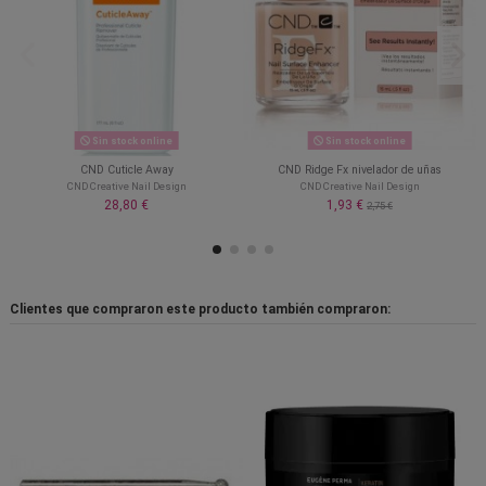
 online
lador de uñas
CND Scrub Fresh deshidratador
CND Solar Oil aceite de
antipatógeno
ail Design
CND Creative Nail 
CND Creative Nail Design
38,90 €
,75 €
52,80 €
66,00 €
Clientes que compraron este producto también compraron: