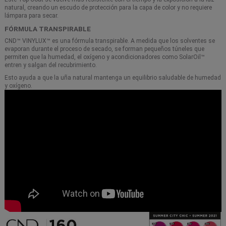
natural, creando un escudo de protección para la capa de color y no requiere
lámpara para secar.
FÓRMULA TRANSPIRABLE
CND™ VINYLUX™ es una fórmula transpirable. A medida que los solventes se
evaporan durante el proceso de secado, se forman pequeños túneles que
permiten que la humedad, el oxígeno y acondicionadores como SolarOil™
entren y salgan del recubrimiento.
Esto ayuda a que la uña natural mantenga un equilibrio saludable de humedad
y oxígeno.