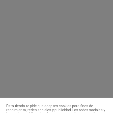
Sin stock online
Brillo
Shellac Base Coat Wear Extender CND
Masglo
CND Creative Nail Design
8,90 €
49,90 €
Contacta con nosotros
Información
Legal
Esta tienda te pide que aceptes cookies para fines de
rendimiento, redes sociales y publicidad. Las redes sociales y
Sobre nosotros