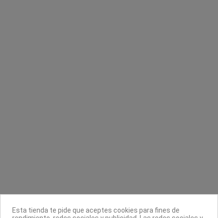
Gel higienizante hidroalcohólico
Lámpara de uñas LED CND
Dikson
CND Creative Nail Design
9,75 €
200,00 €
19,50 €
250,00 €
Contacta con nosotros
Información
Legal
Esta tienda te pide que aceptes cookies para fines de