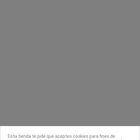
Oxidante Welloxon Perfect 20 volúmenes
CND Shellac UV Top Coat Duraforce
6%
CND Creative Nail Design
Wella Professionals
28,90 €
10,35 €
11,50 €
Contacta con nosotros
Información
Legal
Esta tienda te pide que aceptes cookies para fines de