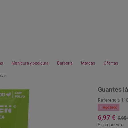
as
Manicura y pedicura
Barbería
Marcas
Ofertas
olvo
Guantes lá
Referencia
11

Agotado
6,97 €
9,95 
Sin impuesto