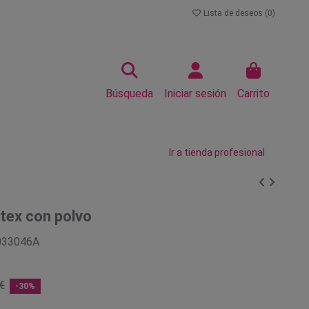
Lista de deseos (
0
)
Búsqueda
Iniciar sesión
Carrito
Ir a tienda profesional
tex con polvo
033046A
€
-30%