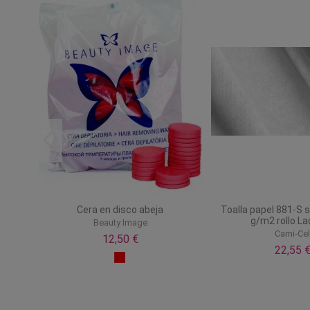
para
Cera en disco abeja
Toalla papel 881-S 
g/m2 rollo La
Beauty Image
Cami-Ce
12,50 €
22,55 