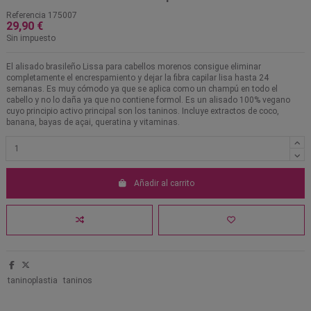
Referencia
175007
29,90 €
Sin impuesto
El alisado brasileño Lissa para cabellos morenos consigue eliminar
completamente el encrespamiento y dejar la fibra capilar lisa hasta 24
semanas. Es muy cómodo ya que se aplica como un champú en todo el
cabello y no lo daña ya que no contiene formol. Es un alisado 100% vegano
cuyo principio activo principal son los taninos. Incluye extractos de coco,
banana, bayas de açai, queratina y vitaminas.
Añadir al carrito
taninoplastia
taninos