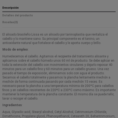
Descripción
Detalles del producto
Reseñas
(0)
El alisado brasileño Lissa es un alisado por taninoplastia que revitaliza el
cabello y lo mantiene sano. Su principal componente es el tanino, un
antioxidante natural que fortalece el cabello y le aporta cuerpo y brillo.
Modo de empleo
:
Humedecemos el cabello. Agitamos el recipiente del tratamiento alisante y
aplicamos sobre el cabello húmedo unos 60 ml de producto. Se debe aplicar en
toda la extensión del cabello con movimientos circulares y dejarlo reposar 40
minutos para un cabello fino y 60 minutos para un cabello grueso. Una vez
pasado el tiempo de exposición, eliminamos solo con agua el producto.
Secamos el cabello totalmente y pasamos la plancha lentamente mechón a
mechón de forma continuada pasando por cada mechón 15 veces. Es
necesario pasar la plancha a una temperatura mínima de 200ºC para cabellos
finos y en cabellos resistentes de 220ªC a 230ºC como máximo. Es importante
mantener la temperatura de la plancha constante. El mismo día se puede teñir,
lavar o recoger el cabello.
Ingredientes
:
Aqua, Glyoxilic acid, Stearyl alcohol, Cetyl Alcohol, Cetrimonium Chloride,
Dimethicone, Propylene glycol, Phenoxyethanol, Ceteareth 20, Behentrimonium,