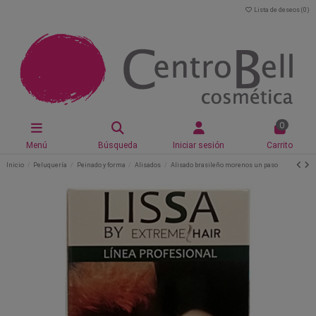
Lista de deseos (
0
)
0
Menú
Búsqueda
Iniciar sesión
Carrito
Inicio
Peluquería
Peinado y forma
Alisados
Alisado brasileño morenos un paso