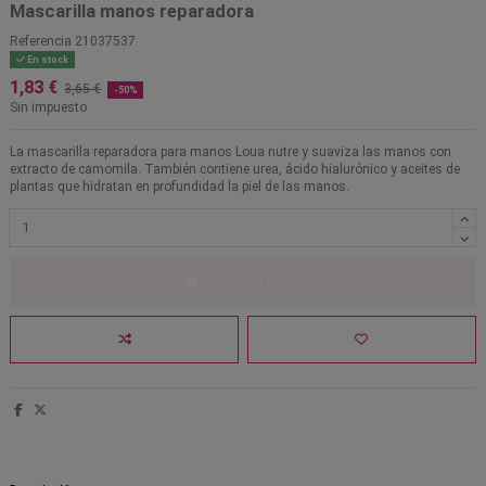
Mascarilla manos reparadora
Referencia
21037537
En stock
1,83 €
3,65 €
-50%
Sin impuesto
La mascarilla reparadora para manos Loua nutre y suaviza las manos con
extracto de camomila. También contiene urea, ácido hialurónico y aceites de
plantas que hidratan en profundidad la piel de las manos.
Añadir al carrito