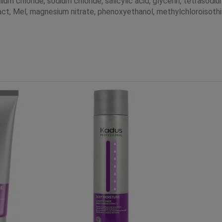
m chloride, sodium chloride, salicylic acid, glycerin, tetrasodiu
tract, Mel, magnesium nitrate, phenoxyethanol, methylchloroisoth