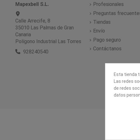
Mapexbell S.L.
Profesionales
Preguntas frecuente
Calle Arrecife, 8
Tiendas
35010 Las Palmas de Gran
Envío
Canaria
Pago seguro
Polígono Industrial Las Torres
Contáctanos
928240540
Esta tienda t
Las redes soc
de redes soc
datos person