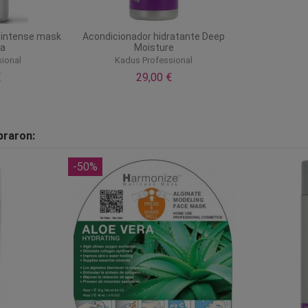
 intense mask
Acondicionador hidratante Deep
la
Moisture
ional
Kadus Professional
€
29,00 €
praron:
-50%