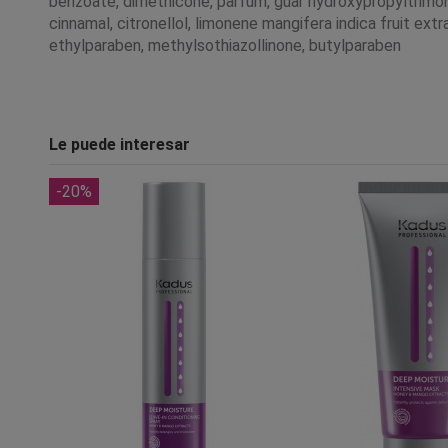
benzoate, dimethicone, parfum, guar hydroxypropyltrimoniu
cinnamal, citronellol, limonene mangifera indica fruit ex
ethylparaben, methylsothiazollinone, butylparaben
Le puede interesar
-20%