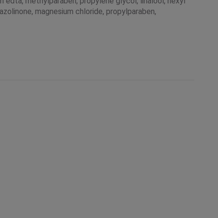
m edta, methylparaben, propylene glycol, linalool, hexyl
iazolinone, magnesium chloride, propylparaben,