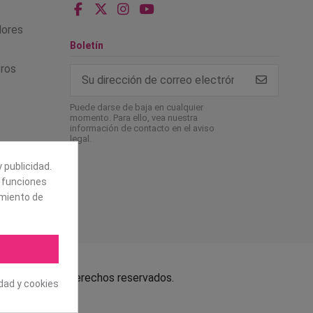
alores
Boletín
tros
Puede darse de baja en cualquier
momento. Para ello, vea nuestra
información de contacto en el aviso
legal.
 publicidad.
e funciones
amiento de
.L. Todos los derechos reservados.
idad y cookies