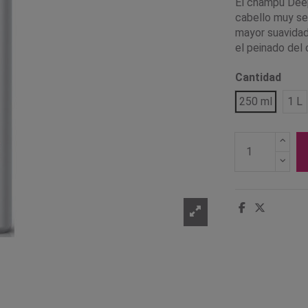
El champú Deep
cabello muy se
mayor suavidad 
el peinado del 
Cantidad
250 ml
1 L