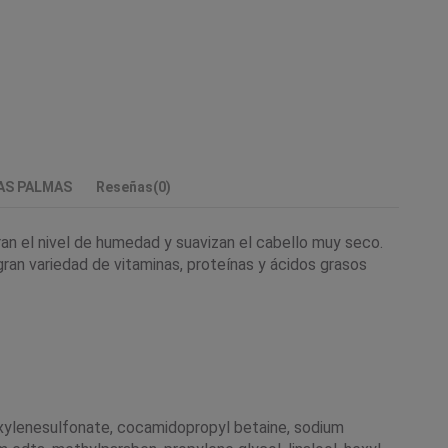
LAS PALMAS
Reseñas
(0)
n el nivel de humedad y suavizan el cabello muy seco.
ran variedad de vitaminas, proteínas y ácidos grasos
um xylenesulfonate, cocamidopropyl betaine, sodium