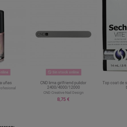
nline
Sin stock online
ra uñas
CND lima girlfriend pulidor
Top coat de 
2400/4000/12000
rofesional
CND Creative Nail Design
8,75 €