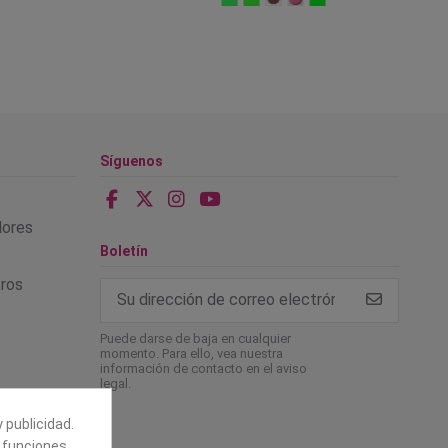
Síguenos
alores
Boletín
tros
Puede darse de baja en cualquier
momento. Para ello, vea nuestra
información de contacto en el aviso
legal.
 publicidad.
e funciones