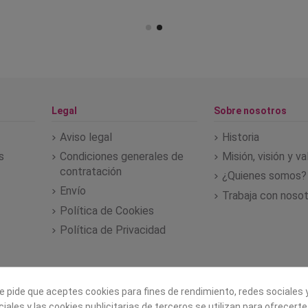
Legal
Sobre nosotros
Aviso legal
Historia
s
Condiciones generales de
Misión, visión y v
contratación
¿Quienes somos?
Envío
Trabaja con noso
Política de Cookies
Política de Privacidad
e pide que aceptes cookies para fines de rendimiento, redes sociales y
iales y las cookies publicitarias de terceros se utilizan para ofrecert