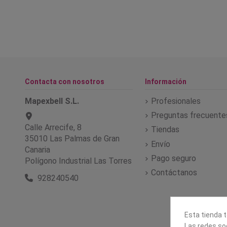
Contacta con nosotros
Información
Mapexbell S.L.
Profesionales
Preguntas frecuente
Calle Arrecife, 8
Tiendas
35010 Las Palmas de Gran
Envío
Canaria
Pago seguro
Polígono Industrial Las Torres
Contáctanos
928240540
Esta tienda t
Las redes soc