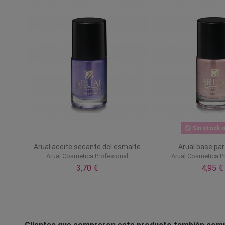
Sin stock o
Arual aceite secante del esmalte
Arual base pa
Arual Cosmetica Profesional
Arual Cosmetica P
3,70 €
4,95 €