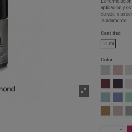
La formulación
aplicación y es
dureza, elastic
rápidamente.
Cantidad
11 ml
Color
1 Transpare
2 Porc
12 Granate
13 Ber
25 Azul Past
26 Lila
37 Caramelo
38 Nu
3