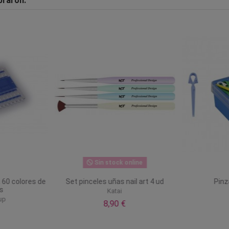
praron:
Sin stock online
 60 colores de
Set pinceles uñas nail art 4 ud
Pinz
s
Katai
up
8,90 €