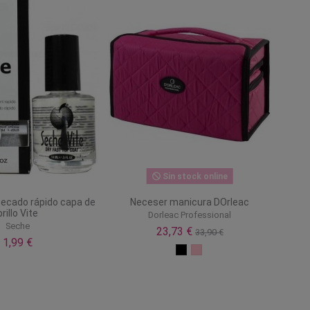
Sin stock online
secado rápido capa de
Neceser manicura DOrleac
brillo Vite
Dorleac Professional
Seche
23,73 €
33,90 €
1,99 €