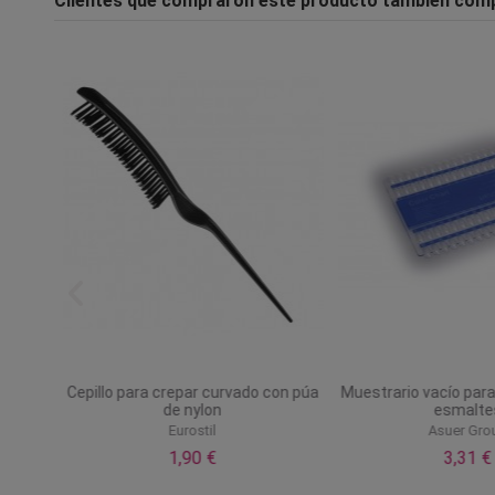
Clientes que compraron este producto también com
Cepillo para crepar curvado con púa
Muestrario vacío para
de nylon
esmalte
Eurostil
Asuer Gro
1,90 €
3,31 €