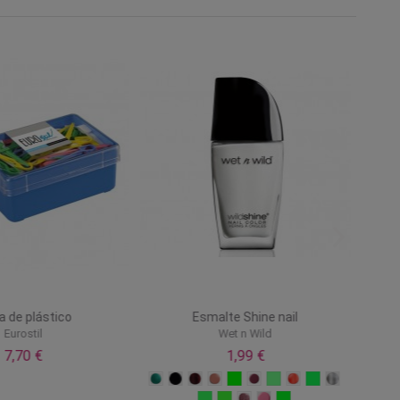
a de plástico
Esmalte Shine nail
Eurostil
Wet n Wild
7,70 €
1,99 €