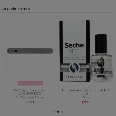
Le puede interesar
Sin stock online
CND lima girlfriend pulidor
Top coat de secado rápido capa de brillo
2400/4000/12000
Vite
CND Creative Nail Design
Seche
8,75 €
1,99 €