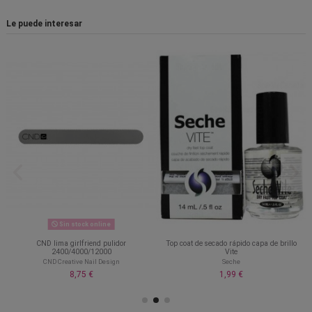
Le puede interesar
Sin stock online
CND lima girlfriend pulidor
Top coat de secado rápido capa de brillo
2400/4000/12000
Vite
CND Creative Nail Design
Seche
8,75 €
1,99 €