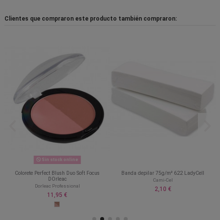
Clientes que compraron este producto también compraron:
Sin stock online
Colorete Perfect Blush Duo Soft Focus
Banda depilar 75g/m² 622 LadyCell
DOrleac
Cami-Cel
Dorleac Professional
2,10 €
11,95 €