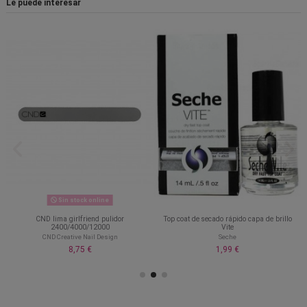
Le puede interesar
Sin stock online
CND lima girlfriend pulidor
Top coat de secado rápido capa de brillo
2400/4000/12000
Vite
CND Creative Nail Design
Seche
8,75 €
1,99 €