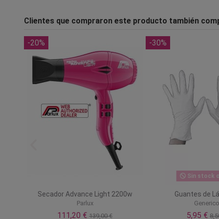
Clientes que compraron este producto también com
-20%
-30%
Sin stock o
lada
Secador Advance Light 2200w
Guantes de Lá
Parlux
Generic
111,20 €
5,95 €
139,00 €
8,5