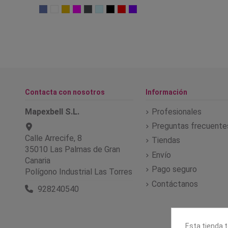
Contacta con nosotros
Información
Mapexbell S.L.
Profesionales
Preguntas frecuente
Calle Arrecife, 8
Tiendas
35010 Las Palmas de Gran
Envío
Canaria
Pago seguro
Polígono Industrial Las Torres
Contáctanos
928240540
Esta tienda t