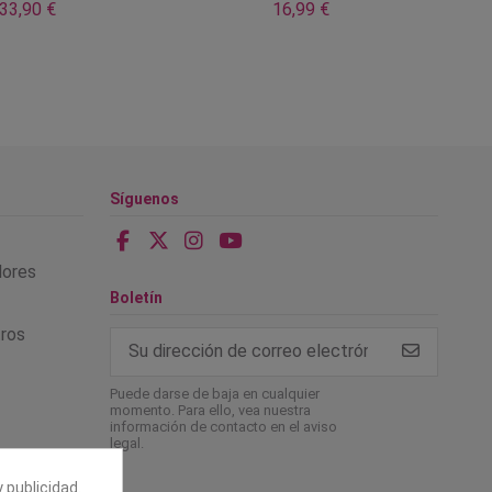
33,90 €
16,99 €
Síguenos
alores
Boletín
tros
Puede darse de baja en cualquier
momento. Para ello, vea nuestra
información de contacto en el aviso
legal.
 publicidad.