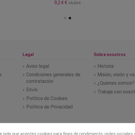
9,24 €
13,20 €
Legal
Sobre nosotros
Aviso legal
Historia
s
Condiciones generales de
Misión, visión y v
contratación
¿Quienes somos?
Envío
Trabaja con noso
Política de Cookies
Política de Privacidad
e pide que aceptes cookies para fines de rendimiento, redes sociales y