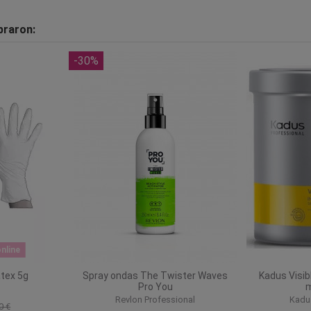
praron:
-30%
nline
tex 5g
Spray ondas The Twister Waves
Kadus Visib
Pro You
m
o
Revlon Professional
Kadus
0 €