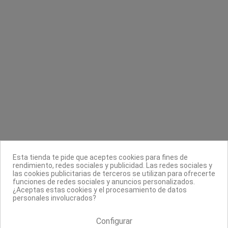
29,90 €
3,49 €
4,99 €
Contacta con nosotros
Información
Legal
Sobre nosotros
Esta tienda te pide que aceptes cookies para fines de
Síguenos
rendimiento, redes sociales y publicidad. Las redes sociales y
las cookies publicitarias de terceros se utilizan para ofrecerte
Boletín
funciones de redes sociales y anuncios personalizados.
¿Aceptas estas cookies y el procesamiento de datos
personales involucrados?
Configurar