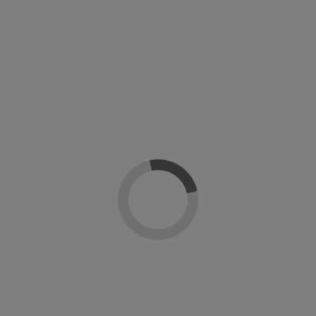
Detalles del producto
Sobre Asuer Group
Reseñas
(0)
Lámpara UV/led con una longitud de onda de 365-405 nm, con temporizador
de 30,60 seg, 36 W de potencia y 21 puntos de luz para asegurar un acabado
perfecto.
Le puede interesar