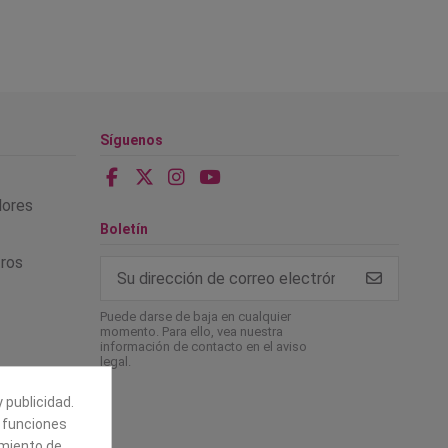
Síguenos
alores
Boletín
tros
Puede darse de baja en cualquier
momento. Para ello, vea nuestra
información de contacto en el aviso
legal.
 publicidad.
e funciones
amiento de