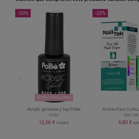
-30%
-20%
Sin stock online
48 W
Acrylic gel base y top Pollie
Aceite Para Cutíc
Pollié
Nail Tek
12,36 €
6,80 €
17,65 €
8,5