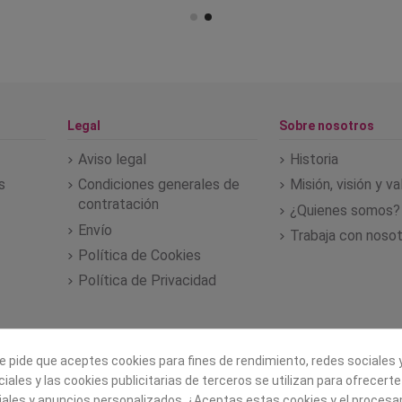
Legal
Sobre nosotros
Aviso legal
Historia
s
Condiciones generales de
Misión, visión y v
contratación
¿Quienes somos?
Envío
Trabaja con noso
Política de Cookies
Política de Privacidad
e pide que aceptes cookies para fines de rendimiento, redes sociales y
iales y las cookies publicitarias de terceros se utilizan para ofrecert
iales y anuncios personalizados. ¿Aceptas estas cookies y el proces