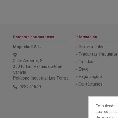
Contacta con nosotros
Información
Mapexbell S.L.
Profesionales
Preguntas frecuente
Calle Arrecife, 8
Tiendas
35010 Las Palmas de Gran
Envío
Canaria
Pago seguro
Polígono Industrial Las Torres
Contáctanos
928240540
Esta tienda t
Las redes soc
de redes soc