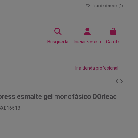
Lista de deseos (
0
)
Búsqueda
Iniciar sesión
Carrito
Ir a tienda profesional
press esmalte gel monofásico DOrleac
4XE16518