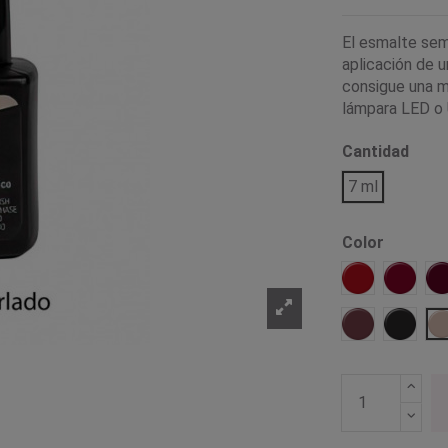
El esmalte sem
aplicación de u
consigue una ma
lámpara LED o U
Cantidad
7 ml
Color
01 Rojo
02 Cer
14 Marsala
17 Neg