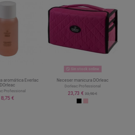
Sin stock online
a aromática Everlac
Neceser manicura DOrleac
DOrleac
Dorleac Professional
ac Professional
23,73 €
33,90 €
8,75 €