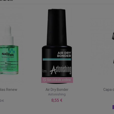
Sin stock online
ulas Renew
Air Dry Bonder
Capa d
Astonishing
8,55 €
0 €