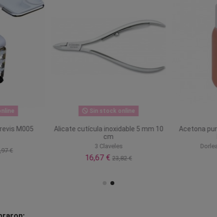
nline
Sin stock online
Brevis M005
Alicate cutícula inoxidable 5 mm 10
Acetona pur
cm
3 Claveles
Dorle
,97 €
16,67 €
23,82 €
praron: