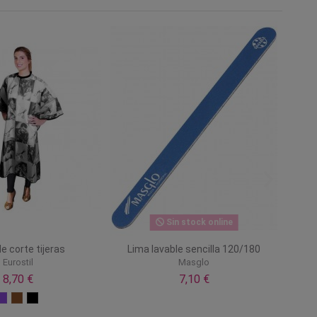
Sin stock online
e corte tijeras
Lima lavable sencilla 120/180
Eurostil
Masglo
8,70 €
7,10 €