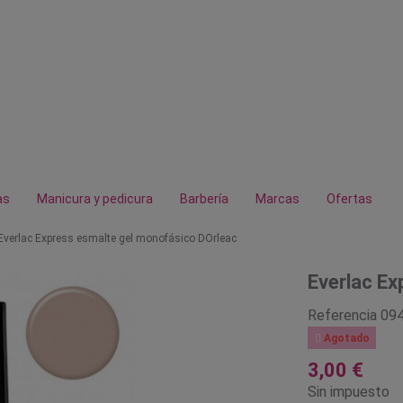
as
Manicura y pedicura
Barbería
Marcas
Ofertas
Everlac Express esmalte gel monofásico DOrleac
Everlac Ex
Referencia
09

Agotado
3,00 €
Sin impuesto