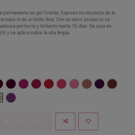
i permanente en gel Everlac Express no necesita de la
na base ni de un brillo final. Con un único producto se
nicura perfecta y brillante hasta 10 días. Se cura en
V y se aplica sobre la uña limpia.
eza
03 Burdeos
04 Rubí
05 Fucsia
06 Frambuesa
07 Rojo anaranjado
08 Coral perlado
09 Rosa nude
10 Beige nude
11 Vino
12 Chocol
ro
18 Crema perlado
19 Violeta
Añadir al carrito