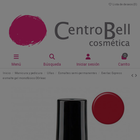
Lista de deseos (
0
)
0
Menú
Búsqueda
Iniciar sesión
Carrito
Inicio
Manicura y pedicura
Uñas
Esmaltes semi-permanentes
Everlac Express
esmalte gel monofásico DOrleac