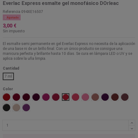
Everlac Express esmalte gel monofásico DOrleac
Referencia
094XE16507

Agotado
3,00 €
Sin impuesto
El esmalte semi permanente en gel Everlac Express no necesita de la aplicación
de una base ni de un brillo final. Con un único producto se consigue una
manicura perfecta y brillante hasta 10 días. Se cura en lámpara LED o UV y se
aplica sobre la uña limpia.
Cantidad
7 ml
Color
01 Rojo
02 Cereza
03 Burdeos
04 Rubí
05 Fucsia
06 Frambuesa
07 Rojo anaranjado
08 Coral perlado
09 Rosa nude
10 Beige nude
11 Vino
12 Chocolate
14 Mars
17 Negro
18 Crema perlado
19 Violeta