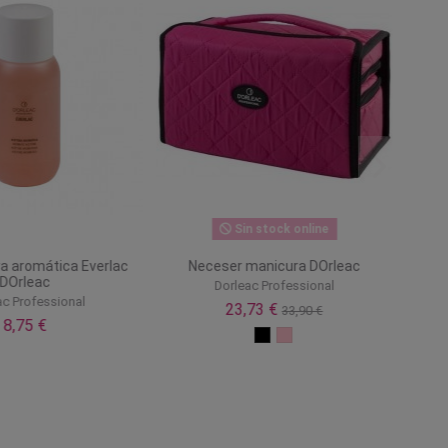
Sin stock online
a aromática Everlac
Neceser manicura DOrleac
DOrleac
Dorleac Professional
ac Professional
23,73 €
33,90 €
8,75 €