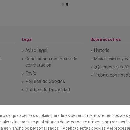
Legal
Sobre nosotros
Aviso legal
Historia
s
Condiciones generales de
Misión, visión y v
contratación
¿Quienes somos?
Envío
Trabaja con noso
Política de Cookies
Política de Privacidad
e pide que aceptes cookies para fines de rendimiento, redes sociales y
iales y las cookies publicitarias de terceros se utilizan para ofrecert
iales y anuncios personalizados. ¿Aceptas estas cookies y el proces