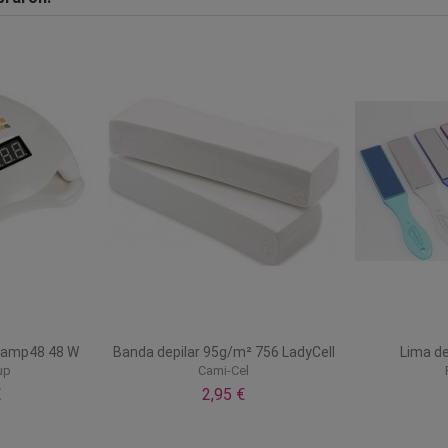
Lamp48 48 W
Banda depilar 95g/m² 756 LadyCell
Lima de
up
Cami-Cel
€
2,95 €