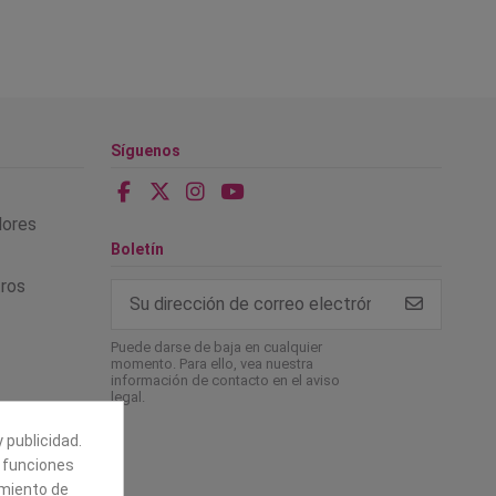
Síguenos
alores
Boletín
tros
Puede darse de baja en cualquier
momento. Para ello, vea nuestra
información de contacto en el aviso
legal.
 publicidad.
e funciones
amiento de