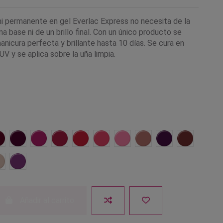
i permanente en gel Everlac Express no necesita de la
na base ni de un brillo final. Con un único producto se
nicura perfecta y brillante hasta 10 días. Se cura en
V y se aplica sobre la uña limpia.
eza
03 Burdeos
04 Rubí
05 Fucsia
06 Frambuesa
07 Rojo anaranjado
08 Coral perlado
09 Rosa nude
10 Beige nude
11 Vino
12 Chocol
ro
18 Crema perlado
19 Violeta
Añadir al carrito