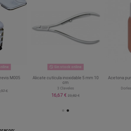
nline
Sin stock online
Brevis M005
Alicate cutícula inoxidable 5 mm 10
Acetona pur
cm
3 Claveles
Dorle
,97 €
16,67 €
23,82 €
praron: