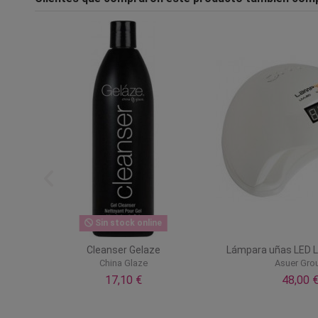
Sin stock online
y n8
Cleanser Gelaze
Lámpara uñas LED 
China Glaze
Asuer Gro
17,10 €
48,00 