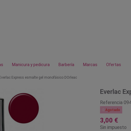
as
Manicura y pedicura
Barbería
Marcas
Ofertas
Everlac Express esmalte gel monofásico DOrleac
Everlac Ex
Referencia
09

Agotado
3,00 €
Sin impuesto