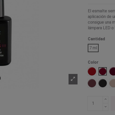
El esmalte sem
aplicación de u
consigue una ma
lámpara LED o U
Cantidad
7 ml
Color
01 Rojo
02 Cer
14 Marsala
17 Neg