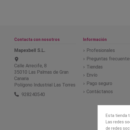
Contacta con nosotros
Información
Mapexbell S.L.
Profesionales
Preguntas frecuente
Calle Arrecife, 8
Tiendas
35010 Las Palmas de Gran
Envío
Canaria
Pago seguro
Polígono Industrial Las Torres
Contáctanos
928240540
Esta tienda t
Las redes soc
de redes soc