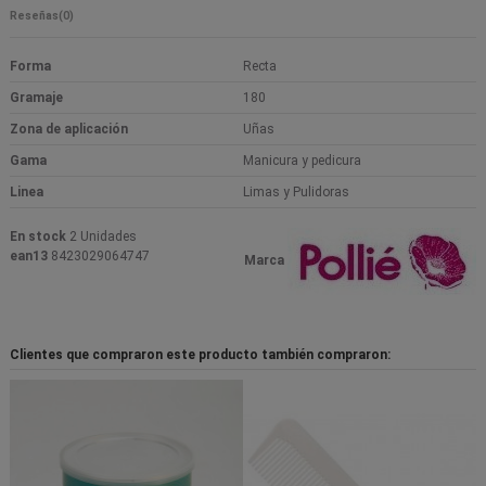
Reseñas
(0)
Forma
Recta
Gramaje
180
Zona de aplicación
Uñas
Gama
Manicura y pedicura
Linea
Limas y Pulidoras
En stock
2 Unidades
ean13
8423029064747
Marca
Clientes que compraron este producto también compraron: