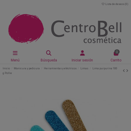
Lista de deseos (
0
)
0
Menú
Búsqueda
Iniciar sesión
Carrito
Inicio
Manicura y pedicura
Herramientas y eléctricos
Limas
Lima purpurina 180
g Pollie