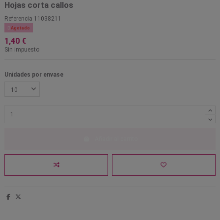
Hojas corta callos
Referencia
11038211

Agotado
1,40 €
Sin impuesto
Unidades por envase
Añadir al carrito