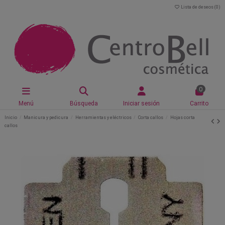
Lista de deseos (
0
)
0
Menú
Búsqueda
Iniciar sesión
Carrito
Inicio
Manicura y pedicura
Herramientas y eléctricos
Corta callos
Hojas corta
callos