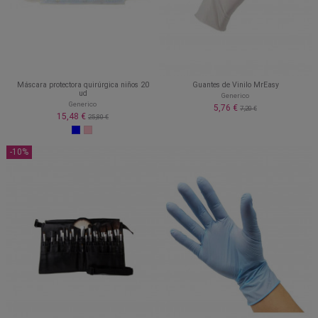
Máscara protectora quirúrgica niños 20
Guantes de Vinilo MrEasy
ud
Generico
Generico
5,76 €
7,20 €
15,48 €
25,80 €
-10%