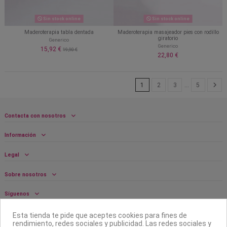
Sin stock online
Sin stock online
Maderoterapia tabla dentada
Maderoterapia masajeador pies con rodillo
giratorio
Generico
Generico
15,92 €
19,90 €
22,80 €
1
2
3
…
5
Contacta con nosotros
Información
Legal
Sobre nosotros
Síguenos
Boletín
Esta tienda te pide que aceptes cookies para fines de
rendimiento, redes sociales y publicidad. Las redes sociales y