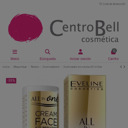
Lista de deseos (
0
)
0
Menú
Búsqueda
Iniciar sesión
Carrito
Inicio
Maquillaje
Rostro
Iluminadores
Iluminador en crema All in One
-35%