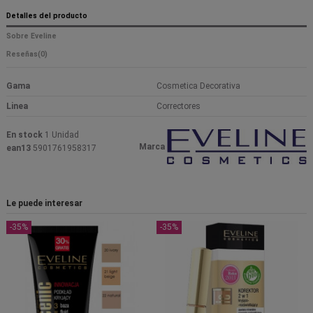
Detalles del producto
Sobre Eveline
Reseñas
(0)
Gama
Cosmetica Decorativa
Linea
Correctores
En stock
1 Unidad
Marca
ean13
5901761958317
Le puede interesar
-35%
-35%