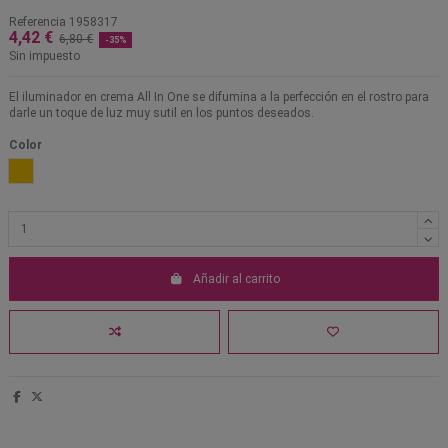
Referencia
1958317
4,42 €
6,80 €
-35%
Sin impuesto
El iluminador en crema All In One se difumina a la perfección en el rostro para
darle un toque de luz muy sutil en los puntos deseados.
Color
Oro
Añadir al carrito