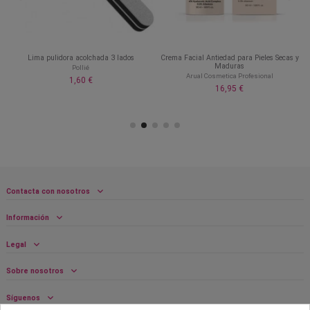
Lima pulidora acolchada 3 lados
Crema Facial Antiedad para Pieles Secas y
Maduras
Pollié
Arual Cosmetica Profesional
1,60 €
16,95 €
Contacta con nosotros
Información
Legal
Sobre nosotros
Síguenos