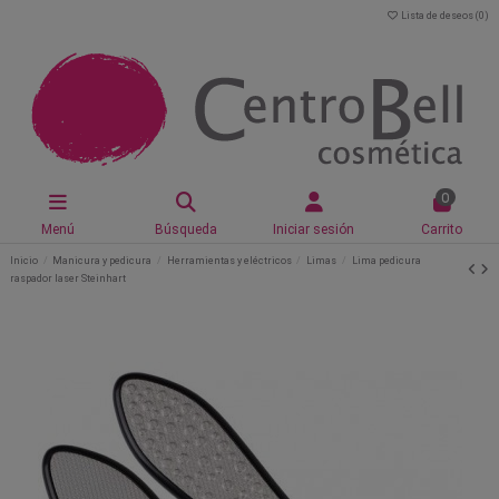
Lista de deseos (
0
)
0
Menú
Búsqueda
Iniciar sesión
Carrito
Inicio
Manicura y pedicura
Herramientas y eléctricos
Limas
Lima pedicura
raspador laser Steinhart