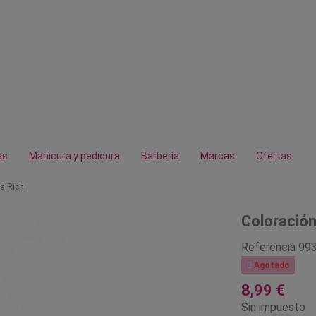
as
Manicura y pedicura
Barbería
Marcas
Ofertas
ra Rich
Coloración
Referencia
99

Agotado
8,99 €
Sin impuesto