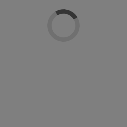
praron:
-20%
-20%
Sin stock online
Essentiel Keratin Booster
Duribland líquido para eli