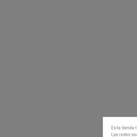
Contacta con nosotros
Información
Mapexbell S.L.
Profesionales
Preguntas frecuente
Calle Arrecife, 8
Tiendas
35010 Las Palmas de Gran
Envío
Canaria
Pago seguro
Polígono Industrial Las Torres
Contáctanos
928240540
Esta tienda t
Las redes soc