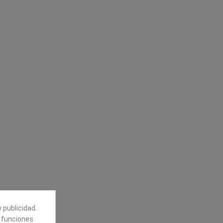
Síguenos
alores
Boletín
tros
Puede darse de baja en cualquier
momento. Para ello, vea nuestra
 publicidad.
información de contacto en el aviso
legal.
e funciones