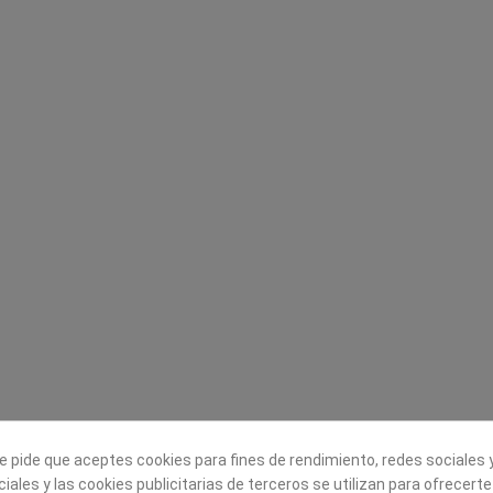
Legal
Sobre nosotros
Aviso legal
Historia
s
Condiciones generales de
Misión, visión y v
contratación
¿Quienes somos?
Envío
Trabaja con noso
Política de Cookies
Política de Privacidad
e pide que aceptes cookies para fines de rendimiento, redes sociales y
iales y las cookies publicitarias de terceros se utilizan para ofrecert