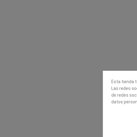
Contacta con nosotros
Información
Mapexbell S.L.
Profesionales
Preguntas frecuente
Calle Arrecife, 8
Tiendas
35010 Las Palmas de Gran
Envío
Canaria
Pago seguro
Polígono Industrial Las Torres
Contáctanos
928240540
Esta tienda t
Las redes soc
de redes soc
datos person