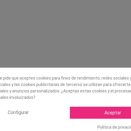
Legal
Sobre nosotros
Aviso legal
Historia
s
Condiciones generales de
Misión, visión y v
contratación
¿Quienes somos?
Envío
Trabaja con noso
Política de Cookies
Política de Privacidad
e pide que aceptes cookies para fines de rendimiento, redes sociales y
iales y las cookies publicitarias de terceros se utilizan para ofrecert
iales y anuncios personalizados. ¿Aceptas estas cookies y el proces
ales involucrados?
Configurar
Aceptar
Política de privac
Copyright ©
2026 Mapexbell S