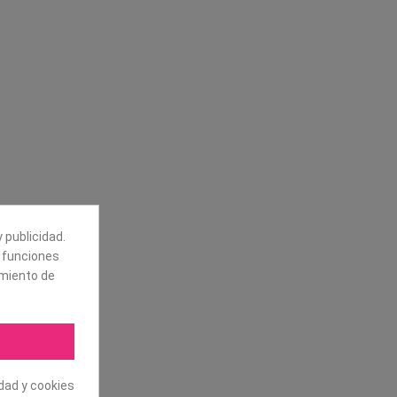
Síguenos
alores
Boletín
tros
Puede darse de baja en cualquier
momento. Para ello, vea nuestra
información de contacto en el aviso
legal.
 publicidad.
e funciones
amiento de
idad y cookies
.L. Todos los derechos reservados.