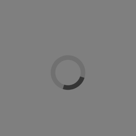
-20%
Sin stock online
Si
n roll on
Emulsión ácida post depilación
Calentad
Depil Ok
tempera
age
Depil OK
€